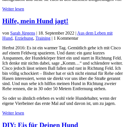
Weiter lesen
Hilfe, mein Hund jagt!
von
Sarah Jürgens
|
18. September 2022
|
Aus dem Leben mit
Hund
,
Erziehung
,
Training
| 1 Kommentar
Herbst 2016: Es ist ein warmer Tag. Gemütlich gehe ich mit Cisco
auf einem Feldweg spazieren. Und dann: ein ganz kurzes
Anspannen, der Hundekörper friert ein und starrt in Richtung Feld.
Ich denke mir nichts dabei, sage „Komm…“ und schlendere weiter.
Cisco jedoch lässt seinen Ball fallen und rast in Richtung Feld. Ich
bin völlig schockiert – Bisher hat er sich nicht einmal für Rehe oder
Hasen interessiert, wenn sie direkt vor uns über die Straße gerannt
sind. Und nun sehe ich hilflos meinen Hund in Richtung zweier
Rehe rennen, die in 30 oder 50 Metern Entfernung stehen.
So oder so ähnlich erleben es wohl viele Hundehalter, wenn der
eigene Vierbeiner das erste Mal auf und davon ist, um zu jagen.
Weiter lesen
DIY: Eis für Deinen Hund