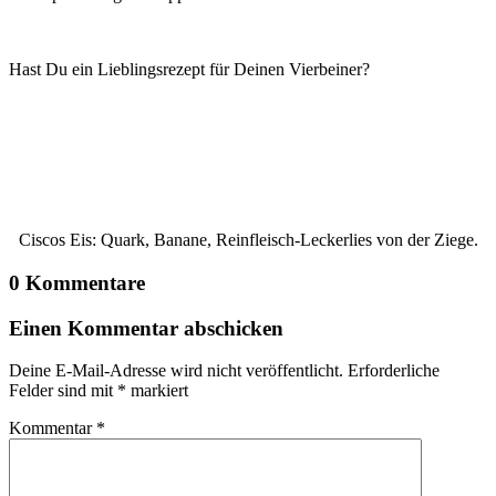
Hast Du ein Lieblingsrezept für Deinen Vierbeiner?
Eivy findet die Mischung aus Quark, Himbeeren, Banane
und Haferflocken sehr gut.
Ciscos Eis: Quark, Banane, Reinfleisch-Leckerlies von der Ziege.
0 Kommentare
Einen Kommentar abschicken
Deine E-Mail-Adresse wird nicht veröffentlicht.
Erforderliche
Felder sind mit
*
markiert
Kommentar
*