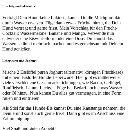
Fruchtig und laktosefrei
Verträgt Dein Hund keine Laktose, kannst Du die Milchprodukte
durch Wasser ersetzen. Füge dann etwas Früchte hinzu, die Dein
Hund verträgt und gerne frisst. Mein Vorschlag für den Frucht-
Cocktail: Wassermelone, Banane und Mango. Verwende nun
entweder eine Eiswürfelform oder eine Dose. Du kannst das
Wassereis direkt mehrfach machen und es gemeinsam mit Deinem
Hund genießen.
Leberwurst und Joghurt
Mische 2 Esslöffel puren Joghurt (alternativ: körnigen Frischkäse)
mit einem Esslöffel Hunde-Leberwurst. Hier gibt es mittlerweile
viele verschiedene Geschmacksrichtungen, wie Bacon, Geflügel,
Rindfleisch, Lamm, Lachs… Füge bei Bedarf noch etwas Wasser
oder Öl hinzu. Nun kannst Du alles gut vermengen, in eine Form
füllen und einfrieren.
Als Stiel für das Hunde-Eis kannst Du eine Kaustange nehmen, die
Dein Hund sonst auch gerne frisst. Dann gibt es im Anschluss eine
Zahnreinigung.
Viel Spaß und guten Appetit!