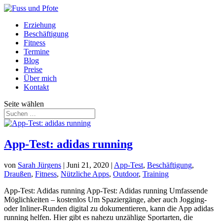
Erziehung
Beschäftigung
Fitness
Termine
Blog
Preise
Über mich
Kontakt
Seite wählen
App-Test: adidas running
von
Sarah Jürgens
|
Juni 21, 2020
|
App-Test
,
Beschäftigung
,
Draußen
,
Fitness
,
Nützliche Apps
,
Outdoor
,
Training
App-Test: Adidas running App-Test: Adidas running Umfassende
Möglichkeiten – kostenlos Um Spaziergänge, aber auch Jogging-
oder Inliner-Runden digital zu dokumentieren, kann die App adidas
running helfen. Hier gibt es nahezu unzählige Sportarten, die