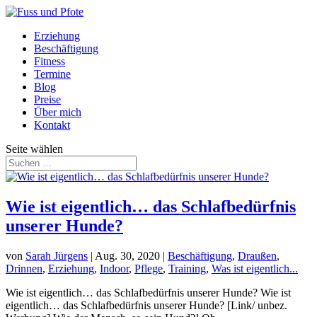
Erziehung
Beschäftigung
Fitness
Termine
Blog
Preise
Über mich
Kontakt
Seite wählen
Wie ist eigentlich… das Schlafbedürfnis
unserer Hunde?
von
Sarah Jürgens
|
Aug. 30, 2020
|
Beschäftigung
,
Draußen
,
Drinnen
,
Erziehung
,
Indoor
,
Pflege
,
Training
,
Was ist eigentlich...
Wie ist eigentlich… das Schlafbedürfnis unserer Hunde? Wie ist
eigentlich… das Schlafbedürfnis unserer Hunde? [Link/ unbez.