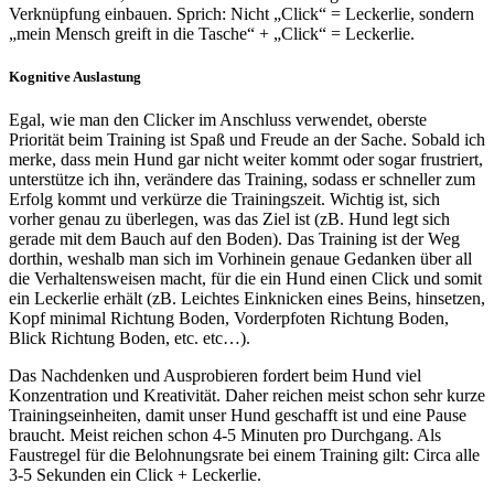
Verknüpfung einbauen. Sprich: Nicht „Click“ = Leckerlie, sondern
„mein Mensch greift in die Tasche“ + „Click“ = Leckerlie.
Kognitive Auslastung
Egal, wie man den Clicker im Anschluss verwendet, oberste
Priorität beim Training ist Spaß und Freude an der Sache. Sobald ich
merke, dass mein Hund gar nicht weiter kommt oder sogar frustriert,
unterstütze ich ihn, verändere das Training, sodass er schneller zum
Erfolg kommt und verkürze die Trainingszeit. Wichtig ist, sich
vorher genau zu überlegen, was das Ziel ist (zB. Hund legt sich
gerade mit dem Bauch auf den Boden). Das Training ist der Weg
dorthin, weshalb man sich im Vorhinein genaue Gedanken über all
die Verhaltensweisen macht, für die ein Hund einen Click und somit
ein Leckerlie erhält (zB. Leichtes Einknicken eines Beins, hinsetzen,
Kopf minimal Richtung Boden, Vorderpfoten Richtung Boden,
Blick Richtung Boden, etc. etc…).
Das Nachdenken und Ausprobieren fordert beim Hund viel
Konzentration und Kreativität. Daher reichen meist schon sehr kurze
Trainingseinheiten, damit unser Hund geschafft ist und eine Pause
braucht. Meist reichen schon 4-5 Minuten pro Durchgang. Als
Faustregel für die Belohnungsrate bei einem Training gilt: Circa alle
3-5 Sekunden ein Click + Leckerlie.