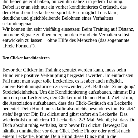
ihn lieben gelernt haben, nutzen ihn nahezu in jedem Training.
Dabei ist er an sich nur ein vorher konditioniertes Geräusch, das
dem Hund ein Leckerlie verspricht. Er ermöglicht das klare,
deutliche und gleichbleibende Belohnen eines Verhaltens
sekundengenau.
Wir können ihn sehr vielfältig einsetzen: Beim Training auf Distanz,
um neue Signale zu üben oder, um den Hund ein Verhalten selbst
entwi
ckeln zu lassen – ohne Hilfe des Menschen (das sogenannte
„Freie Formen“).
Den Clicker konditionieren
Bevor der Clicker im Training genutzt werden kann, muss beim
Hund eine positive Verknüpfung hergestellt werden. Im einfachsten
Fall nutzt man super tolle Leckerlies, es ist aber auch möglich,
andere Belohnungsformen zu verwenden, zB. Ball oder Zuneigung/
Streicheleinheiten. Um die Konditionierung aufzubauen, nimmst Du
nun ein paar Leckerlies, den Clicker und Deinen Hund. Ziel ist nur,
die Assoziation aufzubauen, dass das Click-Geräusch ein Leckerlie
bedeutet. Dein Hund muss dafür also nichts besonderes tun. Er sitzt/
steht/ liegt vor Dir, Du clickst und gibst sofort ein Leckerlie. Das
wiederholst du mit circa 10 Leckerlies, 2-3 Mal. Wichtig ist, dass Du
Dich absolut ruhig verhältst, kurz bevor Du clickst. Bewegst Du
nämlich unmittelbar vor dem Click Deine Finger oder greifst nach
einem Leckerlie, könnte Dein Hund diese Dinge mit in die