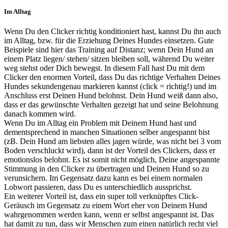
Im Alltag
Wenn Du den Clicker richtig konditioniert hast, kannst Du ihn auch
im Alltag, bzw. für die Erziehung Deines Hundes einsetzen. Gute
Beispiele sind hier das Training auf Distanz; wenn Dein Hund an
einem Platz liegen/ stehen/ sitzen bleiben soll, während Du weiter
weg stehst oder Dich bewegst. In diesem Fall hast Du mit dem
Clicker den enormen Vorteil, dass Du das richtige Verhalten Deines
Hundes sekundengenau markieren kannst (click = richtig!) und im
Anschluss erst Deinen Hund belohnst. Dein Hund weiß dann also,
dass er das gewünschte Verhalten gezeigt hat und seine Belohnung
danach kommen wird.
Wenn Du im Alltag ein Problem mit Deinem Hund hast und
dementsprechend in manchen Situationen selber angespannt bist
(zB. Dein Hund am liebsten alles jagen würde, was nicht bei 3 vom
Boden verschluckt wird), dann ist der Vorteil des Clickers, dass er
emotionslos belohnt. Es ist somit nicht möglich, Deine angespannte
Stimmung in den Clicker zu übertragen und Deinen Hund so zu
verunsichern. Im Gegensatz dazu kann es bei einem normalen
Lobwort passieren, dass Du es unterschiedlich aussprichst.
Ein weiterer Vorteil ist, dass ein super toll verknüpftes Click-
Geräusch im Gegensatz zu einem Wort eher von Deinem Hund
wahrgenommen werden kann, wenn er selbst angespannt ist. Das
hat damit zu tun, dass wir Menschen zum einen natürlich recht viel