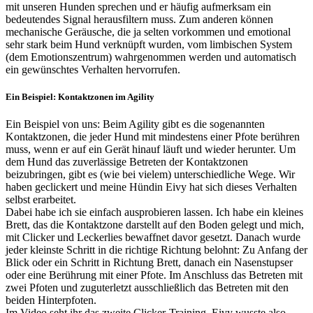
mit unseren Hunden sprechen und er häufig aufmerksam ein
bedeutendes Signal herausfiltern muss. Zum anderen können
mechanische Geräusche, die ja selten vorkommen und emotional
sehr stark beim Hund verknüpft wurden, vom limbischen System
(dem Emotionszentrum) wahrgenommen werden und automatisch
ein gewünschtes Verhalten hervorrufen.
Ein Beispiel: Kontaktzonen im Agility
Ein Beispiel von uns: Beim Agility gibt es die sogenannten
Kontaktzonen, die jeder Hund mit mindestens einer Pfote berühren
muss, wenn er auf ein Gerät hinauf läuft und wieder herunter. Um
dem Hund das zuverlässige Betreten der Kontaktzonen
beizubringen, gibt es (wie bei vielem) unterschiedliche Wege. Wir
haben geclickert und meine Hündin Eivy hat sich dieses Verhalten
selbst erarbeitet.
Dabei habe ich sie einfach ausprobieren lassen. Ich habe ein kleines
Brett, das die Kontaktzone darstellt auf den Boden gelegt und mich,
mit Clicker und Leckerlies bewaffnet davor gesetzt. Danach wurde
jeder kleinste Schritt in die richtige Richtung belohnt: Zu Anfang der
Blick oder ein Schritt in Richtung Brett, danach ein Nasenstupser
oder eine Berührung mit einer Pfote. Im Anschluss das Betreten mit
zwei Pfoten und zuguterletzt ausschließlich das Betreten mit den
beiden Hinterpfoten.
Im Video seht ihr das zweite Clicker-Training. Eivy wusste also,